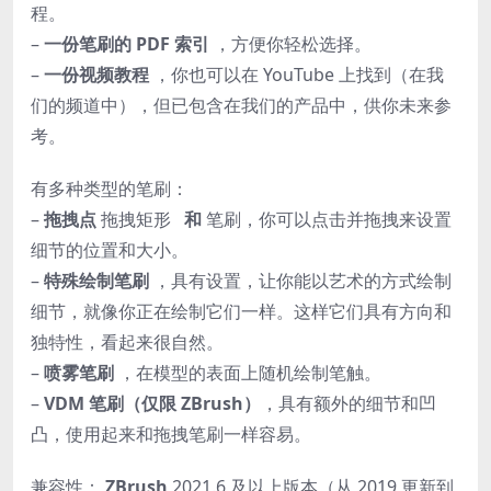
程。
–
一份笔刷的 PDF 索引
，方便你轻松选择。
–
一份视频教程
，你也可以在 YouTube 上找到（在我
们的频道中），但已包含在我们的产品中，供你未来参
考。
有多种类型的笔刷：
–
拖拽点
拖拽矩形
和
笔刷，你可以点击并拖拽来设置
细节的位置和大小。
–
特殊绘制笔刷
，具有设置，让你能以艺术的方式绘制
细节，就像你正在绘制它们一样。这样它们具有方向和
独特性，看起来很自然。
–
喷雾笔刷
，在模型的表面上随机绘制笔触。
–
VDM 笔刷（仅限 ZBrush）
，具有额外的细节和凹
凸，使用起来和拖拽笔刷一样容易。
兼容性：
ZBrush
2021.6 及以上版本（从 2019 更新到