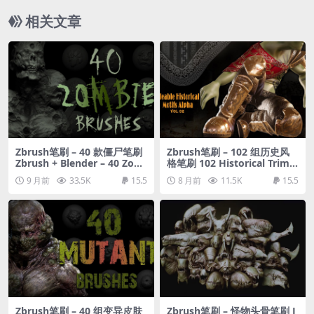
相关文章
Zbrush笔刷 – 40 款僵尸笔刷
Zbrush笔刷 – 102 组历史风
Zbrush + Blender – 40 Zom
格笔刷 102 Historical Trim B
bie VDM Brush
rush Alphas for Zbrush/ Bl
9 月前
33.5K
15.5
8 月前
11.5K
15.5
ender/substance Painter v
ol.02
Zbrush笔刷 – 40 组变异皮肤
Zbrush笔刷 – 怪物头骨笔刷 J