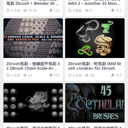
笔刷 Zbrush + Blender 40 M
AWS 2 – Another 33 Monst
utant Brush + Alphas
er Mouths & Skulls IMM Br
9 月前
35.7K
15.5
2 周前
6
15.5
ush
Zbrush笔刷 – 链鳞盔甲笔刷 3
Zbrush笔刷 – 蛇笔刷 IMM Br
2 ZBrush Chain-Scale-Armo
ush «Snake» for Zbrush
r IMM NanoMesh Pack-Vol
6 月前
62
15.5
3 月前
28
15.5
01