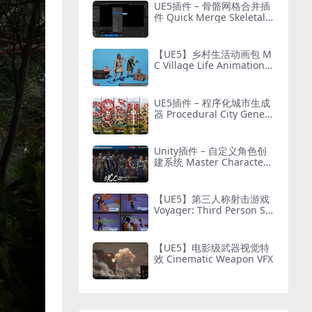
UE5插件 – 骨骼网格合并插
件 Quick Merge Skeletal
Mesh
【UE5】乡村生活动画包 M
C Village Life Animation P
ack
UE5插件 – 程序化城市生成
器 Procedural City Genera
tor – OmniScape
Unity插件 – 自定义角色创
建系统 Master Character
Creator – Character Custo
mization/NPC Creator
【UE5】第三人称射击游戏
Voyager: Third Person Sh
ooter v2.9
【UE5】电影级武器视觉特
效 Cinematic Weapon VFX