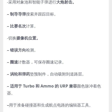
-采用对象池和智能子弹进行
大炮射击。
– 制导导弹
搜索并跟踪目标。
– 比赛名次
计算。
-切换
摄像机位置。
– 错误方向
检测。
– 圈速
计数器，可保存圈速记录。
– 涡轮和弹药
垫预制件，自动吸附到道路层。
– 适用于 Turbo 和 Ammo 的 URP 兼容
颜色脉冲着色
器。
–
用于准备碰撞器和生成航点电路的编辑器工具。