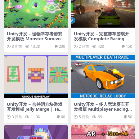
Unity开发 – 怪物幸存者游戏
Unity开发 – 完整赛车游戏开
开发模板 Monster Survivors
发模板 Complete Racing Ga
– Full Game
me URP (All in One)
3 周前
13.2K
200
2 月前
428
150
Unity开发 – 合并消方块游戏
Unity开发 – 多人竞速赛车开
开发模板 Jelly Merge | Tem
发模板 Multiplayer Racing T
plate + Editor
emplate (Netcode, Lobby,
3 月前
11.0K
60
5 月前
69
50
Relay)