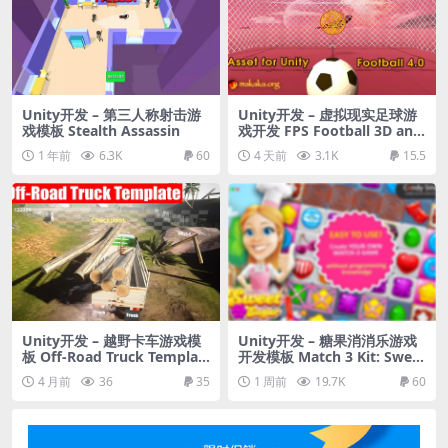
Unity开发 – 第三人称射击游
Unity开发 – 虚拟现实足球游
戏模板 Stealth Assassin
戏开发 FPS Football 3D and
AR
1 年前
6.3K
60
4 天前
3.1K
15.5
Unity开发 – 越野卡车游戏模
Unity开发 – 糖果消消乐游戏
板 Off-Road Truck Templat
开发模板 Match 3 Kit: Sweet
e
Sugar Candy
4 月前
36
35
1 周前
19.7K
60