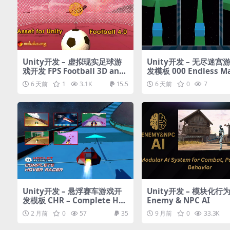
Unity开发 – 虚拟现实足球游
Unity开发 – 无尽迷宫
戏开发 FPS Football 3D and
发模板 000 Endless Ma
AR
Complete Project Te
6 天前
1
3.1K
15.5
6 天前
0
7
e
Unity开发 – 悬浮赛车游戏开
Unity开发 – 模块化行
发模板 CHR – Complete Hov
Enemy & NPC AI
er Racer
2 月前
0
57
35
9 月前
0
33.3K