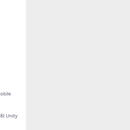
obile
和 Unity