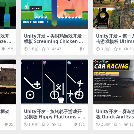
游戏开
Unity开发 – 尖叫鸡游戏开发
Unity开发 – 第
ze –
模板 Screaming Chicken Ga
击游戏模板 Ultimat
mplat
me Template
e – FPS Multipla
15.5
2 月前
0
47
0
3 月前
0
53
te
为框架
Unity开发 – 旋转轮子游戏开
Unity开发 – 赛
发模板 Flippy Platforms – s
板 Quick And Eas
pin the wheel and rotate t
ng
35
1 月前
0
13
15.5
2 月前
1
13
he floors