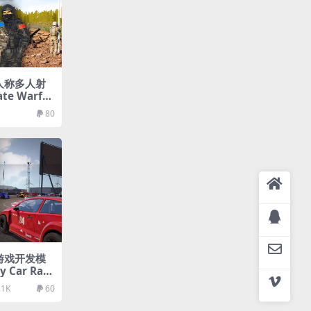
一人称多人射
e Warfar
yer Templa
80
车游戏开发模
y Car Raci
.1K
60