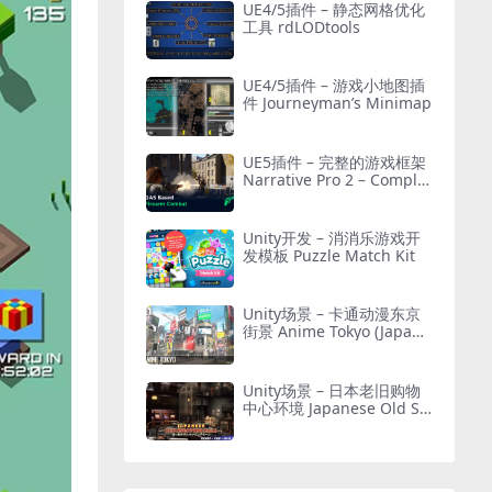
UE4/5插件 – 静态网格优化
工具 rdLODtools
UE4/5插件 – 游戏小地图插
件 Journeyman’s Minimap
UE5插件 – 完整的游戏框架
Narrative Pro 2 – Complet
e Game Framework
Unity开发 – 消消乐游戏开
发模板 Puzzle Match Kit
Unity场景 – 卡通动漫东京
街景 Anime Tokyo (Japane
se City)
Unity场景 – 日本老旧购物
中心环境 Japanese Old Sh
opping Mall Environment
(Modular, Asian, Abandon
ed)