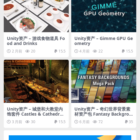
Unity资产 – 游戏食物道具 Fo
Unity资产 – Gimme GPU Ge
od and Drinks
ometry
2 月前
20
15.5
4 月前
22
15.5
Unity资产 – 城堡和大教堂内
Unity资产 – 奇幻世界背景素
饰套件 Castles & Cathedrals
材资产包 Fantasy Backgrou
Interiors Kit
nds Mega Pack
3 月前
30
15.5
6 月前
72
35