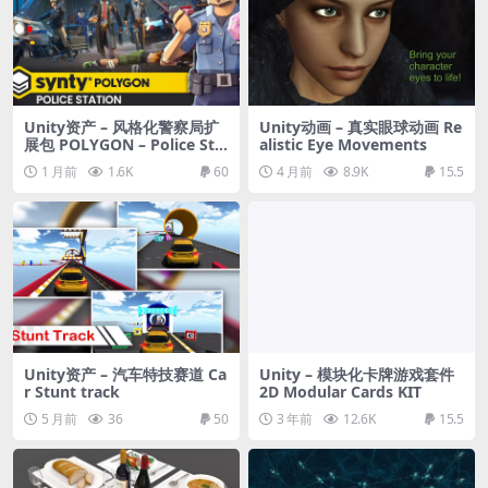
Unity资产 – 风格化警察局扩
Unity动画 – 真实眼球动画 Re
展包 POLYGON – Police Sta
alistic Eye Movements
tion Pack
1 月前
1.6K
60
4 月前
8.9K
15.5
Unity资产 – 汽车特技赛道 Ca
Unity – 模块化卡牌游戏套件
r Stunt track
2D Modular Cards KIT
5 月前
36
50
3 年前
12.6K
15.5