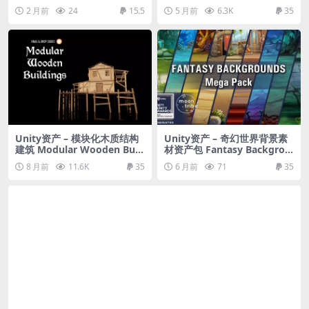
ly 3D Models Pack
2 月前
24
15.5
5 月前
6.3K
35
Unity资产 – 模块化木质结构
Unity资产 – 奇幻世界背景素
建筑 Modular Wooden Buil
材资产包 Fantasy Backgrou
dings (Modular House, Ho
nds Mega Pack
8 月前
11.6K
35
6 月前
71
35
uses, Modular Building)