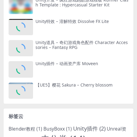
h Template : Hypercasual Starter Kit
Unity特效 – 溶解特效 Dissolve FX Lite
Unity道具 – 奇幻游戏角色配件 Character Acces
sories – Fantasy RPG
Unity插件 – 动画资产库 Moveen
【UE5】樱花 Sakura – Cherry blossom
标签云
Unity插件
(2)
Blender教程
(1)
BusyBoxx
(1)
Unreal资