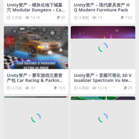
Unity资产 – 模块化地下城墓
Unity资产 – 现代家具资产 H
穴 Modular Dungeon – Cat
Q Modern Furniture Pack
acombs
2 月前
12.1K
50
3 周前
13
15.5
Unity资产 – 赛车游戏元素资
Unity资产 – 音频可视化 3D V
产包 Car Racing & Parking
isualizer Spectrum Vu Met
Ultra UI Kit
er
4 月前
33
15.5
4 周前
13.1K
25