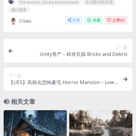
The Ancient Library Environment
古代图书馆环境
虚幻场景
CGais
分享
收藏
点赞(
0
)
上一篇
Unity资产 – 砖块瓦砾 Bricks and Debris
下一篇
【UE5】风格化恐怖豪宅 Horror Mansion – Low P
oly 3D Models Pack
相关文章