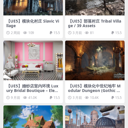
【UE5】模块化村庄 Slavic Vi
【UE5】部落村庄 Tribal Villa
llage
ge / 39 Assets
2 周前
109
15.5
3 月前
81
15.5
【UE5】婚纱店室内环境 Lux
【UE5】模块化中世纪地牢 M
ury Bridal Boutique – Elega
odular Dungeon (Gothic D
nt Wedding Dress Shop Int
ungeon, Medieval Dungeo
9 月前
41.0K
15.5
3 月前
10.4K
15.5
erior
n, Fantasy Dungeon, Dung
eon)