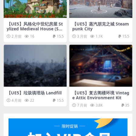
【UE5】风格化中世纪房屋 St
【UE5】蒸汽朋克之城 Steam
ylized Medieval House (Sty
punk City
lizeds Houses Medievaled
2 月前
16
15.5
3 月前
1.1K
15.5
Housey Stylized Medievals)
【UE5】垃圾填埋场 Landfill
【UE5】复古阁楼环境 Vintag
e Attic Environment Kit
4 月前
22
15.5
7 月前
3.8K
35