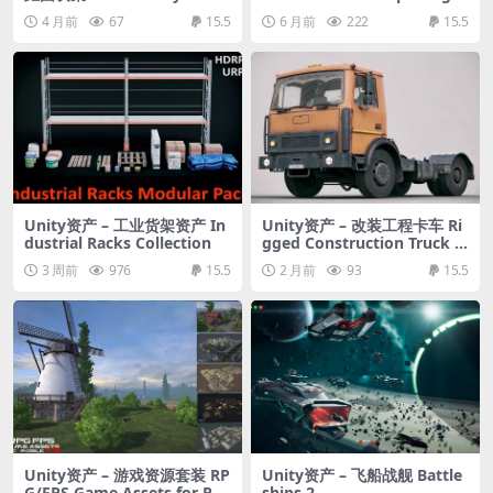
sometric Tileset
4 月前
67
15.5
6 月前
222
15.5
Unity资产 – 工业货架资产 In
Unity资产 – 改装工程卡车 Ri
dustrial Racks Collection
gged Construction Truck V
ehicle
3 周前
976
15.5
2 月前
93
15.5
Unity资产 – 游戏资源套装 RP
Unity资产 – 飞船战舰 Battle
G/FPS Game Assets for PC/
ships 2