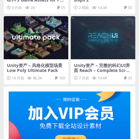
Mobile (Set v9.0)
4 月前
26
35
2 周前
14.3K
50
Unity资产 – 风格化模型场景
Unity资产 – 完整的科幻UI界
Low Poly Ultimate Pack
面 Reach – Complete Sci-Fi
UI
10 月前
86.3K
100
7 月前
10.4K
35