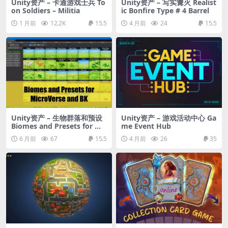
Unity资产 – 卡通游戏士兵 To
Unity资产 – 写实篝火 Realist
on Soldiers – Militia
ic Bonfire Type # 4 Barrel
1 月前
12.2K
15.5
4 月前
24
15.5
Unity资产 – 生物群落和预设
Unity资产 – 游戏活动中心 Ga
Biomes and Presets for Mic
me Event Hub
roVerse + BK
6 月前
67
15.5
4 月前
26
35