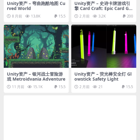
Unity资产 – 弯曲跑酷地图 Cu
Unity资产 – 史诗卡牌游戏引
rved World
擎 Card Craft: Epic Card Ga
me Engine
8 月前
13.8K
15.5
2 月前
3.2K
200
Unity资产 – 银河战士冒险游
Unity资产 – 荧光棒安全灯 Gl
戏 Metroidvania Adventure
owstick Safety Light
11 月前
15.1K
15.5
2 月前
21
15.5