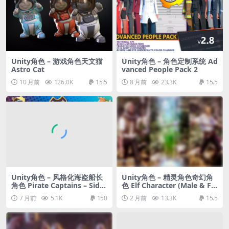
Unity角色 – 游戏角色天文猫
Unity角色 – 角色定制系统 Ad
Astro Cat
vanced People Pack 2
10 月前
126.0K
15.5
8 月前
23.3K
15.5
Unity角色 – 风格化海盗船长
Unity角色 – 精灵角色奇幻角
角色 Pirate Captains – Side
色 Elf Character (Male & Fe
kick Modular Characters
male) – Fantasy RPG
7 月前
5.1K
150
2 月前
13.3K
15.5