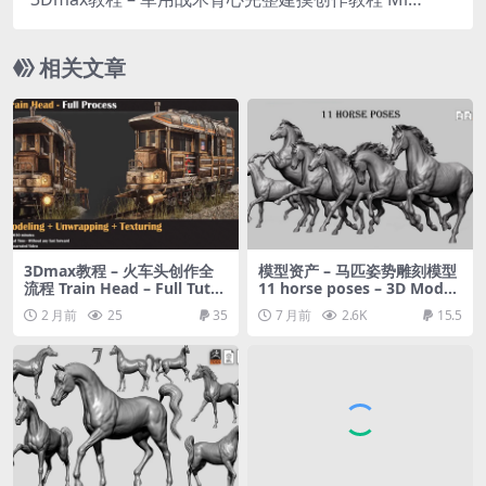
ary Tactical Vest Full Tutorial
相关文章
3Dmax教程 – 火车头创作全
模型资产 – 马匹姿势雕刻模型
流程 Train Head – Full Tutor
11 horse poses – 3D Model
ial
s- ZTL+OBJ+STL by Daniar J
2 月前
25
35
7 月前
2.6K
15.5
oldoshbek