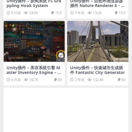
Unity插件 – 抓钩系统 FS Gra
Unity插件 – 自然环境渲染器
ppling Hook System
插件 Nature Renderer 6・Pr
o
8 月前
24.0K
15.5
2 年前
13.0K
15.5
Unity插件 – 库存系统引擎 M
Unity插件 – 快速城市生成插
aster Inventory Engine – Cr
件 Fantastic City Generator
afting/Loot/Trade/Skills/H
4 月前
18.7K
80
2 年前
132.8K
80
otBar