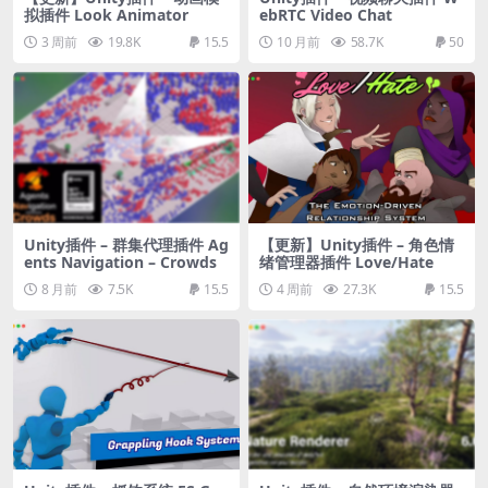
拟插件 Look Animator
ebRTC Video Chat
3 周前
19.8K
15.5
10 月前
58.7K
50
Unity插件 – 群集代理插件 Ag
【更新】Unity插件 – 角色情
ents Navigation – Crowds
绪管理器插件 Love/Hate
8 月前
7.5K
15.5
4 周前
27.3K
15.5