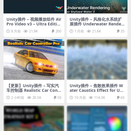
Unity插件 – 视频播放组件 AV
Unity插件 – 风格化水系统扩
Pro Video v3 – Ultra Editio
展插件 Underwater Renderi
n
ng for Stylized Water 3 (Ex
8 月前
21.9K
200
1 月前
21.6K
35
tension)
【更新】Unity插件 – 写实汽
Unity插件 – 焦散效果插件 W
车控制器 Realistic Car Contr
ater Caustics Effect for UR
oller Pro
P v2
2 小时前
20.5K
50
10 月前
114.3K
60