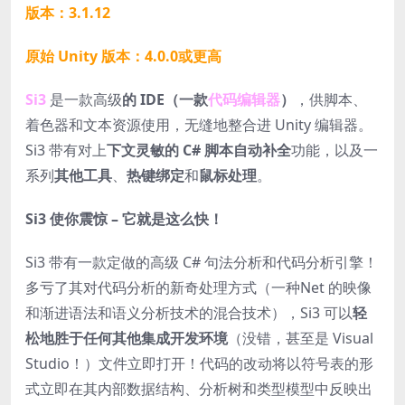
版本：3.1.12
原始 Unity 版本：4.0.0或更高
Si3
是一款高级
的 IDE（一款
代码编辑器
）
，供脚本、
着色器和文本资源使用，无缝地整合进 Unity 编辑器。
Si3 带有对上
下文灵敏的 C# 脚本自动补全
功能，以及一
系列
其他工具
、
热键绑定
和
鼠标处理
。
Si3 使你震惊 – 它就是这么快！
Si3 带有一款定做的高级 C# 句法分析和代码分析引擎！
多亏了其对代码分析的新奇处理方式（一种Net 的映像
和渐进语法和语义分析技术的混合技术），Si3 可以
轻
松地胜于任何其他集成开发环境
（没错，甚至是 Visual
Studio！）文件立即打开！代码的改动将以符号表的形
式立即在其内部数据结构、分析树和类型模型中反映出