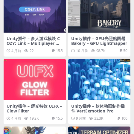
Unity插件 – 多人游戏模块 C
Unity插件 – GPU光照贴图器
OZY: Link – Multiplayer Mo
Bakery – GPU Lightmapper
dule
4 月前
22
15.5
10 月前
98.7K
50
Unity插件 – 辉光特效 UIFX –
Unity插件 – 软体动画制作插
Glow Filter
件 VertExmotion Pro
4 月前
19.2K
15.5
9 月前
33.3K
100