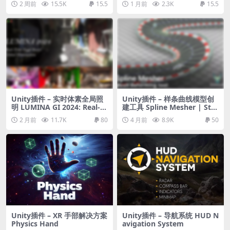
2 周前
15.5K
15.5
1 月前
2.3K
15.5
Unity插件 – 实时体素全局照
Unity插件 – 样条曲线模型创
明 LUMINA GI 2024: Real-Ti
建工具 Spline Mesher | Sta
me Voxel Global Illuminati
ndard
2 月前
11.7K
80
4 月前
8.9K
50
on
Unity插件 – XR 手部解决方案
Unity插件 – 导航系统 HUD N
Physics Hand
avigation System