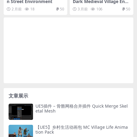
n Street Environment
Dark Medieval Village Envir
onment Megapack (Modul
2 月前
18
50
3 月前
106
50
ar with Full Interiors)
文章展示
UE5插件 – 骨骼网格合并插件 Quick Merge Skel
etal Mesh
【UE5】乡村生活动画包 MC Village Life Anima
tion Pack