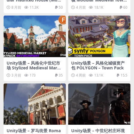
lar House, Modular Buildin
Docks (Medieval Town, Me
8 月前
11.3K
50
4 月前
18.1K
60
g, Barn, Haunted House)
dieval Village, Town, Villag
e)
Unity场景 – 风格化中世纪市
Unity场景 – 风格化城镇资产
场 Stylized Medieval Marke
包 POLYGON – Town Pack
t Fatpack
3 月前
173
35
4 周前
13.1K
15.5
Unity场景 – 罗马街景 Roma
Unity场景 – 中世纪村庄环境