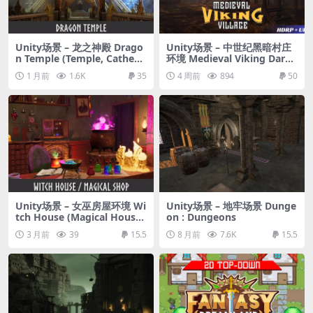
Unity场景 – 龙之神殿 Drago
Unity场景 – 中世纪黑暗村庄
n Temple (Temple, Cathedr
环境 Medieval Viking Dark
al, Temple Interior, Cathed
Village Environment
1 月前
1.6K
35
4 周前
894
50
ral Interior, Dungeon)
Unity场景 – 女巫房屋环境 Wi
Unity场景 – 地牢场景 Dunge
tch House (Magical House,
on : Dungeons
Magical Shop, Witch Shop,
3 月前
39
15.5
8 月前
7.6K
15.5
Fantasy Shop)