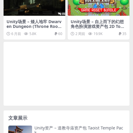
Unity场景 – 矮人地牢 Dwarv
Unity场景 – 自上而下的幻想
en Dungeon (Throne Roo
角色扮演游戏资产包 2D TopD
m)
own Tilesets Fantasy Drea
6 月前
5.8K
60
2 周前
19.9K
35
mland
文章展示
Unity资产 – 道教寺庙资产包 Taoist Temple Pac
k