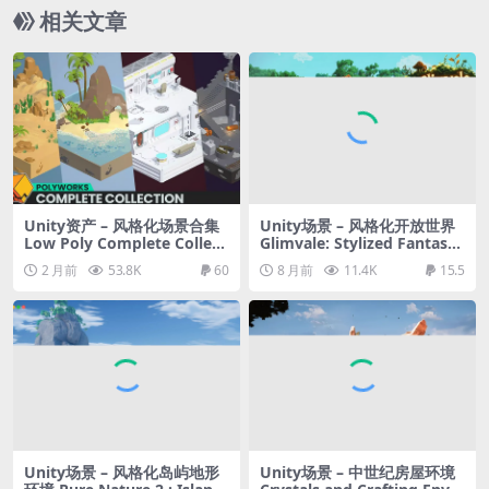
相关文章
Unity资产 – 风格化场景合集
Unity场景 – 风格化开放世界
Low Poly Complete Collect
Glimvale: Stylized Fantasy
ion
Open World (Modular Medi
2 月前
53.8K
60
8 月前
11.4K
15.5
eval Town, Medieval Villag
e)
Unity场景 – 风格化岛屿地形
Unity场景 – 中世纪房屋环境