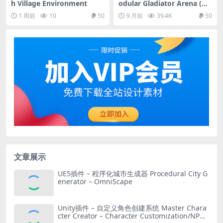
h Village Environment
odular Gladiator Arena (Gl
adiator Arena, Arena, Colo
1 周前
10
50
9 月前
39.4K
50
sseum Arena)
文章展示
UE5插件 – 程序化城市生成器 Procedural City G
enerator – OmniScape
Unity插件 – 自定义角色创建系统 Master Chara
cter Creator – Character Customization/NPC