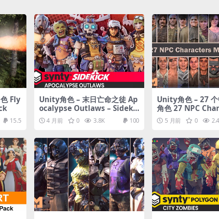
色 Fly
Unity角色 – 末日亡命之徒 Ap
Unity角色 – 27
ck
ocalypse Outlaws – Sidekic
角色 27 NPC Char
k Modular Characters
dieval (Pack)
15.5
4 月前
0
3.8K
100
5 月前
0
2.