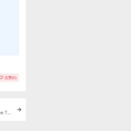
点赞(
0
)
e Thr