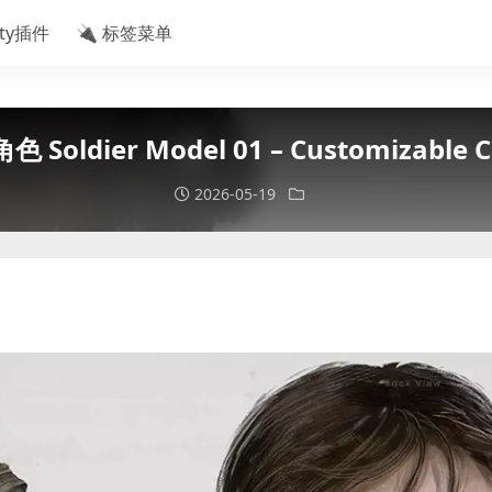
ity插件
🔌 标签菜单
oldier Model 01 – Customizable Ch
2026-05-19