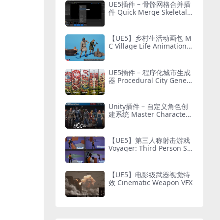
UE5插件 – 骨骼网格合并插
件 Quick Merge Skeletal
Mesh
【UE5】乡村生活动画包 M
C Village Life Animation P
ack
UE5插件 – 程序化城市生成
器 Procedural City Genera
tor – OmniScape
Unity插件 – 自定义角色创
建系统 Master Character
Creator – Character Custo
mization/NPC Creator
【UE5】第三人称射击游戏
Voyager: Third Person Sh
ooter v2.9
【UE5】电影级武器视觉特
效 Cinematic Weapon VFX