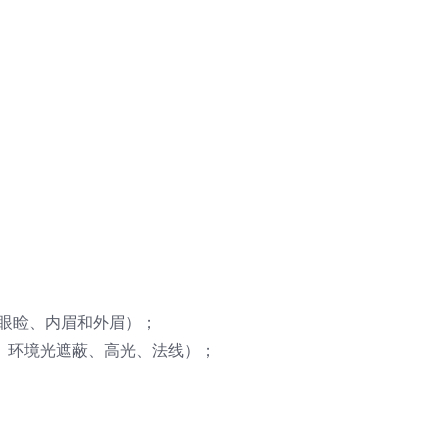
、眼睑、内眉和外眉）；
反照率、环境光遮蔽、高光、法线）；