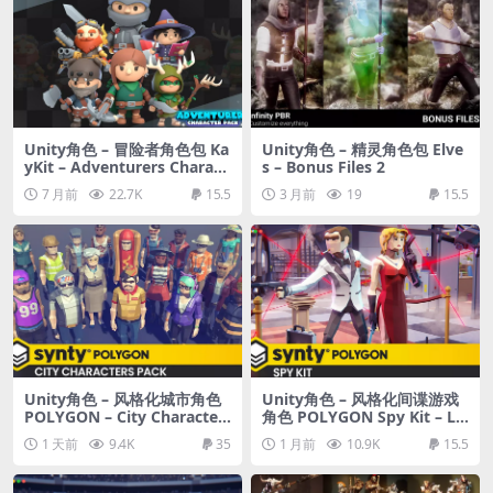
Unity角色 – 冒险者角色包 Ka
Unity角色 – 精灵角色包 Elve
yKit – Adventurers Charact
s – Bonus Files 2
er Pack (for Unity)
7 月前
22.7K
15.5
3 月前
19
15.5
Unity角色 – 风格化城市角色
Unity角色 – 风格化间谍游戏
POLYGON – City Character
角色 POLYGON Spy Kit – Lo
s Pack
w Poly 3D Art
1 天前
9.4K
35
1 月前
10.9K
15.5