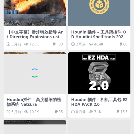
【中文字幕】爆炸特效指导 Ar
Houdini插件 – 工具架插件 O
t Directing Explosions usin
D Houdini Shelf tools 2021
g Axiom in Houdini
+ 教程
3 月前
12.8K
100
2 周前
48.4K
60
Houdini插件 – 高度精细的植
Houdini插件 – 相机工具包 EZ
物系统 Natsura
HDA PACK 2.0
6 月前
10.2K
35
8 月前
7.1K
15.5