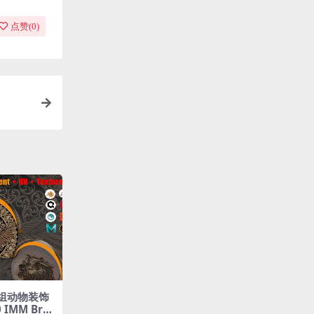
点赞(
0
)
0 组动物装饰
 IMM Bru