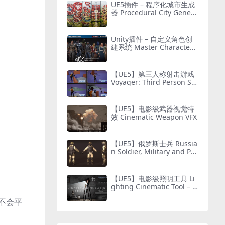
UE5插件 – 程序化城市生成
器 Procedural City Genera
tor – OmniScape
Unity插件 – 自定义角色创
建系统 Master Character
Creator – Character Custo
mization/NPC Creator
【UE5】第三人称射击游戏
Voyager: Third Person Sh
ooter v2.9
【UE5】电影级武器视觉特
效 Cinematic Weapon VFX
【UE5】俄罗斯士兵 Russia
n Soldier, Military and Pol
ice, Customizable
【UE5】电影级照明工具 Li
ghting Cinematic Tool – U
E5 Lumen System
不会平