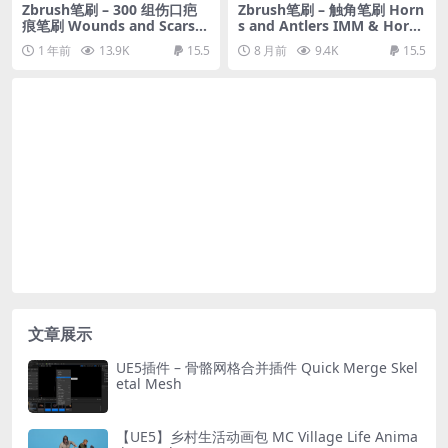
Zbrush笔刷 – 300 组伤口疤
Zbrush笔刷 – 触角笔刷 Horn
痕笔刷 Wounds and Scars
s and Antlers IMM & Horn
Maker: 300 ZBrush Brushes
Sockets VDM Vol 02
1 年前
13.9K
15.5
8 月前
9.4K
15.5
And 60 Alphas
文章展示
UE5插件 – 骨骼网格合并插件 Quick Merge Skel
etal Mesh
【UE5】乡村生活动画包 MC Village Life Anima