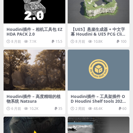
Houdini插件 – 相机工具包 EZ
【UE5】悬崖生成器 + 中文字
HDA PACK 2.0
幕 Houdini & UE5 PCG Cliff
Generator
8 月前
7.1K
15.5
8 月前
10.8K
100
Houdini插件 – 高度精细的植
Houdini插件 – 工具架插件 O
物系统 Natsura
D Houdini Shelf tools 2021
+ 教程
6 月前
10.2K
35
2 周前
48.4K
60