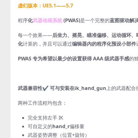
虚幻版本：UE5.1——5.7
程序
化
武器动画系统
(PWAS)
是一个完整的
蓝图驱动解
每一个效果——
后坐力、摇晃、瞄准偏移、运动循环、呼
化
计算的，并且可以通过
编辑器内的程序化预设小部件
PWAS 专为希望以最少的设置获得 AAA 级武器手感
的
武器兼容性✔ 可与安装在
ik_hand_gun
上的武器配合
两种工作流程均包含：
完全支持左手 IK
可自定义的
hand_r
偏移量
武器姿势调整（位置+旋转）