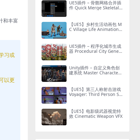
UE5插件 – 骨骼网格合并插
件 Quick Merge Skeletal
Mesh
计和丰富
【UE5】乡村生活动画包 M
C Village Life Animation P
ack
UE5插件 – 程序化城市生成
器 Procedural City Genera
学习或
tor – OmniScape
Unity插件 – 自定义角色创
建系统 Master Character
Creator – Character Custo
可以更
mization/NPC Creator
【UE5】第三人称射击游戏
Voyager: Third Person Sh
ooter v2.9
【UE5】电影级武器视觉特
效 Cinematic Weapon VFX