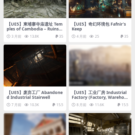
【UE5】柬埔寨寺庙遗址 Tem
【UE5】奇幻环境包 Fafnir’s
ples of Cambodia – Ruins e
Keep
xterior and interior
3 月前
13.8K
35
4 月前
25
35
【UE5】废弃工厂 Abandone
【UE5】工业厂房 Industrial
d Industrial Stairwell
Factory (Factory, Warehou
se, Industrial Factory, Mod
7 月前
10.3K
15.5
8 月前
11.6K
15.5
ular Factory)