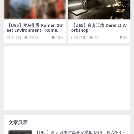
【UE5】罗马街景 Roman Str
【UE5】废弃工坊 Derelict W
eet Environment ( Roman
orkshop
Street Street Ancient Histo
8 月前
10.7K
15.5
2 月前
15
35
rical Vintage 3D )
文章展示
【UE5】多人射击游戏开发模板 MULTIPLAYER F