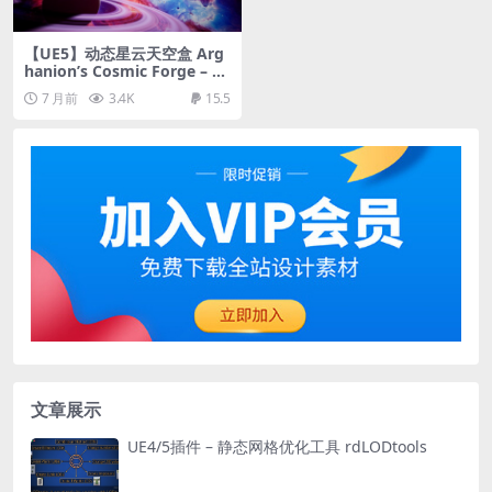
【UE5】动态星云天空盒 Arg
hanion’s Cosmic Forge – A
nimated Nebula Skyboxes
7 月前
3.4K
15.5
– Volume 2
文章展示
UE4/5插件 – 静态网格优化工具 rdLODtools