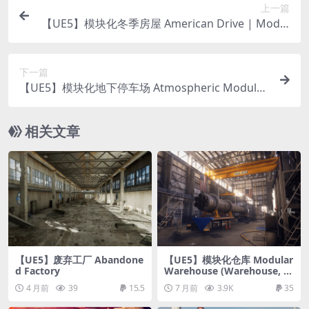
上一篇
【UE5】模块化冬季房屋 American Drive | Modul
ar Winter House with Interior
下一篇
【UE5】模块化地下停车场 Atmospheric Modular
Underground Car Park & Hallways
相关文章
【UE5】废弃工厂 Abandone
【UE5】模块化仓库 Modular
d Factory
Warehouse (Warehouse, In
dustrial Warehouse, Hanga
4 月前
39
15.5
7 月前
3.9K
35
r, Factory, Warehouse)