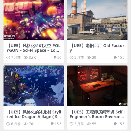
【UE5】风格化科幻太空 POL
【UE5】老旧工厂 Old Factor
YGON – Sci-Fi Space – Low
y
Poly Modular Space Game
7 月前
3.8K
50
5 月前
29
15.5
Assets
【UE5】风格化的冰龙村 Styli
【UE5】工程师房间环境 SciFi
zed Ice Dragon Village ( Sty
Engineer’s Room Environm
lized Stylized Stylized Ice D
ent (Interior, Modular, Ligh
6 月前
761
15.5
3 月前
55
15.5
ragon Village 3D )
t, Sci-Fi, Robot)