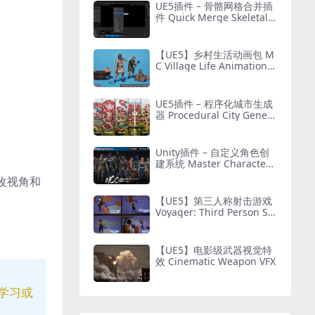
UE5插件 – 骨骼网格合并插
件 Quick Merge Skeletal
Mesh
【UE5】乡村生活动画包 M
C Village Life Animation P
ack
UE5插件 – 程序化城市生成
器 Procedural City Genera
tor – OmniScape
Unity插件 – 自定义角色创
建系统 Master Character
Creator – Character Custo
改视角和
mization/NPC Creator
【UE5】第三人称射击游戏
Voyager: Third Person Sh
ooter v2.9
【UE5】电影级武器视觉特
效 Cinematic Weapon VFX
学习或