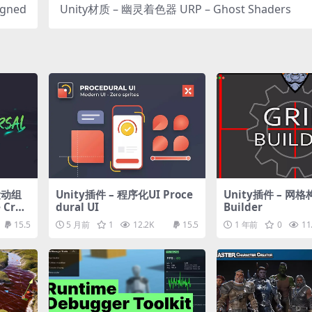
igned
Unity材质 – 幽灵着色器 URP – Ghost Shaders
运动组
Unity插件 – 程序化UI Proce
Unity插件 – 网格
 Crea
dural UI
Builder
15.5
5 月前
1
12.2K
15.5
1 年前
0
11