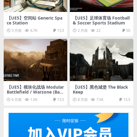
【UE5】空间站 Generic Spa
【UE5】足球体育场 Football
ce Station
& Soccer Sports Stadium
5 月前
6.7K
15.5
2 月前
22
50
【UE5】模块化战场 Modular
【UE5】黑色城堡 The Black
Battlefield / Warzone (Batt
Keep
lefield, Warzone, Desert, D
6 月前
1.5K
15.5
8 月前
7.5K
15.5
esert Town)