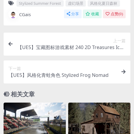
Stylized Summer Forest
虚幻场景
风格化夏日森林
CGais
分享
收藏
点赞(
0
)
上一篇
【UE5】宝藏图标游戏素材 240 2D Treasures Icon
s Hoard Jewels Game Assets
下一篇
【UE5】风格化青蛙角色 Stylized Frog Nomad
相关文章