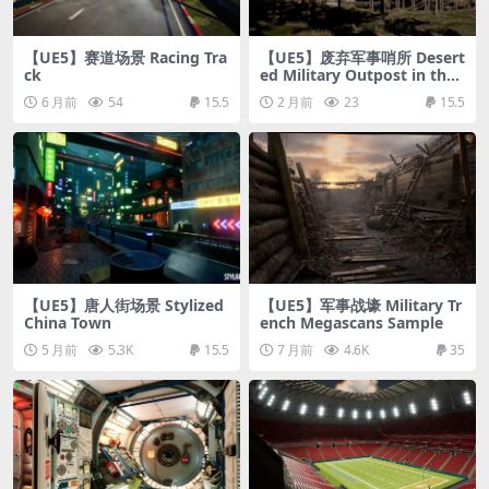
【UE5】赛道场景 Racing Tra
【UE5】废弃军事哨所 Desert
ck
ed Military Outpost in the
Forest Environment
6 月前
54
15.5
2 月前
23
15.5
【UE5】唐人街场景 Stylized
【UE5】军事战壕 Military Tr
China Town
ench Megascans Sample
5 月前
5.3K
15.5
7 月前
4.6K
35