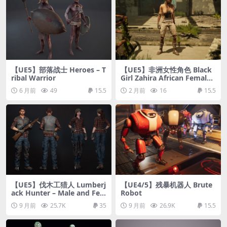
【UE5】部落战士 Heroes – T
【UE5】非洲女性角色 Black
ribal Warrior
Girl Zahira African Female
Character NPC VRHC
6 月前
49
15.5
2 月前
16
15.5
【UE5】伐木工猎人 Lumberj
【UE4/5】残暴机器人 Brute
ack Hunter – Male and Fe
Robot
male Characters
9 月前
25.7K
35
9 月前
26.9K
15.5