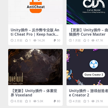
Unity插件 – 反作弊专业版 An
【更新】Unity插件 – 
ti Cheat Pro | Keep hacker
辑插件 Curve Master
s & cheaters away | v2026
2 月前
1
14.2K
50
1 月前
0
47.1K
【更新】Unity插件 – 体素世
Unity插件 – 游戏创造者
界 Voxeland
e Creator 2
6 月前
0
5.0K
80
4 月前
5
29.1K