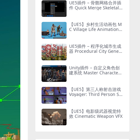
UE5插件 – 骨骼网格合并插
件 Quick Merge Skeletal
Mesh
【UE5】乡村生活动画包 M
C Village Life Animation P
ack
UE5插件 – 程序化城市生成
器 Procedural City Genera
tor – OmniScape
Unity插件 – 自定义角色创
建系统 Master Character
Creator – Character Custo
mization/NPC Creator
【UE5】第三人称射击游戏
Voyager: Third Person Sh
ooter v2.9
【UE5】电影级武器视觉特
效 Cinematic Weapon VFX