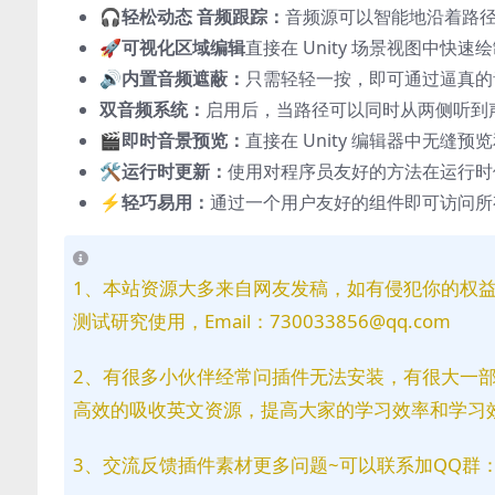
🎧
轻松动态
音频跟踪：
音频源可以智能地沿着路
🚀
可视化区域编辑
直接在 Unity 场景视图中
🔊
内置音频遮蔽：
只需轻轻一按，即可通过逼真的
双音频系统：
启用后，当路径可以同时从两侧听到
🎬
即时音景预览：
直接在 Unity 编辑器中无缝
🛠️
运行时更新：
使用对程序员友好的方法在运行时
⚡
轻巧易用：
通过一个用户友好的组件即可访问所
1、本站资源大多来自网友发稿，如有侵犯你的权
测试研究使用，Email：730033856@qq.com
2、有很多小伙伴经常问插件无法安装，有很大一
高效的吸收英文资源，提高大家的学习效率和学习
3、交流反馈插件素材更多问题~可以联系加QQ群：81