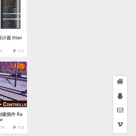
设计器 Hier
3K
15.5
路创建插件 Ra
or
.7K
15.5