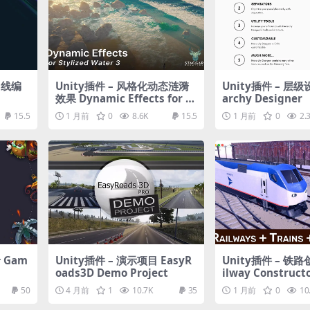
曲线编
Unity插件 – 风格化动态涟漪
Unity插件 – 层级
效果 Dynamic Effects for St
archy Designer
ylized Water 3 (Extension)
15.5
1 月前
0
8.6K
15.5
1 月前
0
2.
 Gam
Unity插件 – 演示项目 EasyR
Unity插件 – 铁
oads3D Demo Project
ilway Construct
50
4 月前
1
10.7K
35
1 月前
0
10