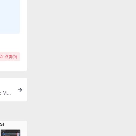
点赞(
0
)
: Mod