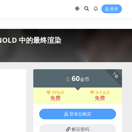
登录
RNOLD 中的最终渲染
下载
60
金币
VIP会员
永久会员
免费
免费
?
登录后购买
?
?
解压密码