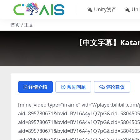
🔌 Unity资产
🔌 Un
首页
正文
【中文字幕】Katan
详情介绍
常见问题
评论建议
[mine_video type=”iframe” vid=”//player.bilibili.com/
aid=895780671&bvid=BV16A4y1Q7pG&cid=580450530&p
aid=895780671&bvid=BV16A4y1Q7pG&cid=580450530&p
aid=895780671&bvid=BV16A4y1Q7pG&cid=580450530&p
aid=895780671&bvid=BV16A4y1Q7pG&cid=58045053