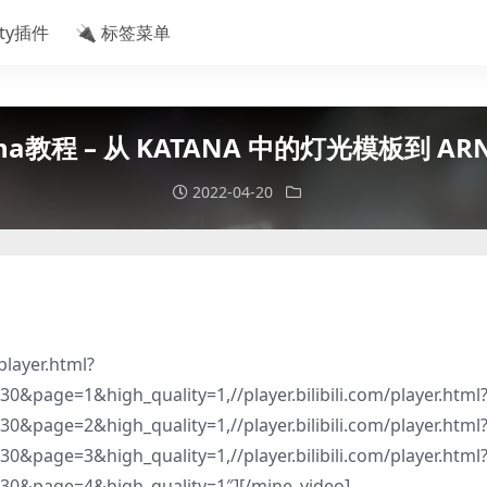
ity插件
🔌 标签菜单
a教程 – 从 KATANA 中的灯光模板到 A
2022-04-20
player.html?
age=1&high_quality=1,//player.bilibili.com/player.html
age=2&high_quality=1,//player.bilibili.com/player.html
age=3&high_quality=1,//player.bilibili.com/player.html
0&page=4&high_quality=1″][/mine_video]