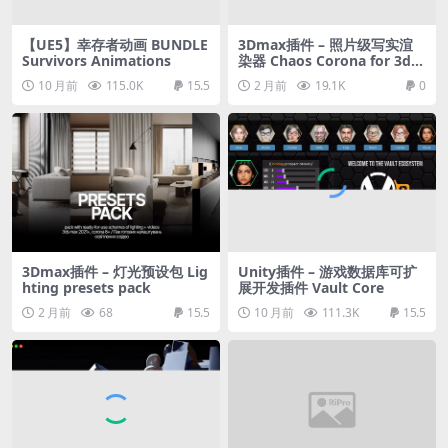
【UE5】幸存者动画 BUNDLE
3Dmax插件 – 照片级写实渲
Survivors Animations
染器 Chaos Corona for 3ds
Max
10 月前
115.0K
15.5
2 月前
19.1K
0
3Dmax插件 – 灯光预设包 Lig
Unity插件 – 游戏数据库可扩
hting presets pack
展开发插件 Vault Core
2 月前
68
15.5
10 月前
111.3K
15.5