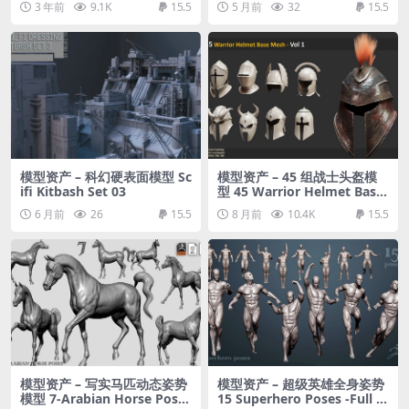
3 年前
9.1K
15.5
5 月前
32
15.5
模型资产 – 科幻硬表面模型 Sc
模型资产 – 45 组战士头盔模
ifi Kitbash Set 03
型 45 Warrior Helmet Base
Mesh – Vol 1
6 月前
26
15.5
8 月前
10.4K
15.5
模型资产 – 写实马匹动态姿势
模型资产 – 超级英雄全身姿势
模型 7-Arabian Horse Poses
15 Superhero Poses -Full B