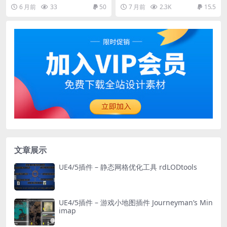
– 3D Models- ZTL+OBJ+STL
ody – ZTL+OBJ+STL
6 月前
33
50
7 月前
2.3K
15.5
文章展示
UE4/5插件 – 静态网格优化工具 rdLODtools
UE4/5插件 – 游戏小地图插件 Journeyman’s Min
imap