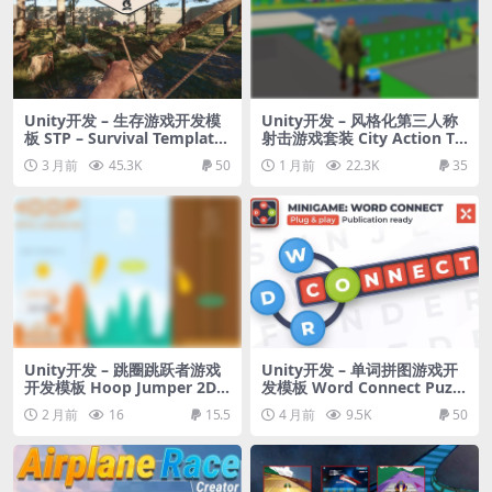
Unity开发 – 生存游戏开发模
Unity开发 – 风格化第三人称
板 STP – Survival Template
射击游戏套装 City Action TP
PRO
S Game Kit for Mobile & PC
3 月前
45.3K
50
1 月前
22.3K
35
Unity开发 – 跳圈跳跃者游戏
Unity开发 – 单词拼图游戏开
开发模板 Hoop Jumper 2D –
发模板 Word Connect Puzzl
Flappy Hoops Platform Tap
e Game
2 月前
16
15.5
4 月前
9.5K
50
py Jumper Game (Mobile F
riendly) + Jumpy Fireball 2
D!