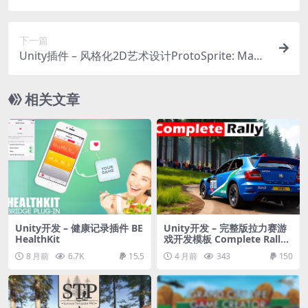
下一篇
Unity插件 – 风格化2D艺术设计ProtoSprite: Make
2D art for Unity — the fun way
相关文章
Unity开发 – 健康记录插件 BE
Unity开发 – 完整版拉力赛游
HealthKit
戏开发模板 Complete Rally
Game (All in One) for URP
8 月前
6.7K
15.5
4 月前
343
150