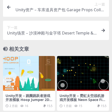
上一篇
Unity资产 – 车库道具资产包 Garage Props Collec
tion HQ
下一篇
Unity场景 – 沙漠神殿与金字塔 Desert Temple & P
yramids – Proto Series
相关文章
Unity开发 – 跳圈跳跃者游戏
Unity开发 – 霓虹太空战机游
开发模板 Hoop Jumper 2D –
戏开发模板 Neon Space Fig
Flappy Hoops Platform Tap
hter – shooting meteorites
2 月前
16
15.5
1 月前
15
15.5
py Jumper Game (Mobile F
and spaceships. Endless sci
riendly) + Jumpy Fireball 2
fi game