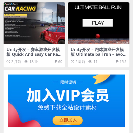
Unity开发 – 赛车游戏开发模
Unity开发 – 跑球游戏开发模
板 Quick And Easy Car Raci
板 Ultimate ball run – avoi
ng
d boxes and score as much
2 月前
13.1K
60
2 周前
11
15.5
as you can – hyper casual g
ame