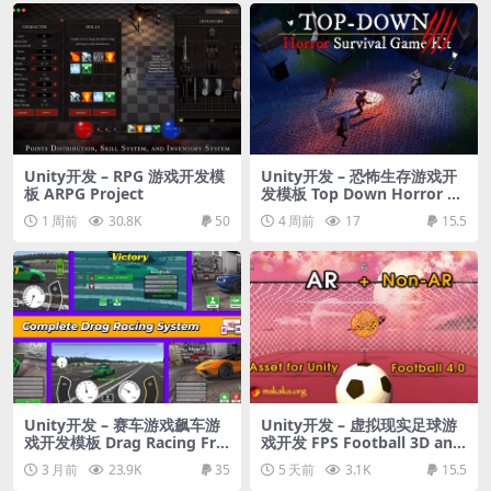
D!
Unity开发 – RPG 游戏开发模
Unity开发 – 恐怖生存游戏开
板 ARPG Project
发模板 Top Down Horror Su
rvival Complete Template
1 周前
30.8K
50
4 周前
17
15.5
Unity开发 – 赛车游戏飙车游
Unity开发 – 虚拟现实足球游
戏开发模板 Drag Racing Fra
戏开发 FPS Football 3D and
mework
AR
3 月前
23.9K
35
5 天前
3.1K
15.5