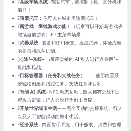
?
高级车辆系统
– 驾驶汽车，或控制飞机、直升机和
船只！
?️
骑摩托车：
你可以在城市里骑摩托车！
?
新游戏 – 继续游戏功能！
（玩家可以开始新游戏或
继续当前游戏）+ ? 主菜单场景
?
武器系统
– 装备和使用枪支、近战武器，体验流畅
的射击和战斗机制。
⚔️
战斗系统
– 与反应灵敏的 AI 敌人进行近身搏斗、
近战和枪战。
?
目标管理器（任务和支线任务）
——使用内置系
统轻松创建和跟踪任务、支线任务和目标。
?
智能 AI 系统
– NPC 动态互动，敌人拥有近战和远
程攻击逻辑，行人会对行为做出反应。
?️
开放世界城市生活
——完全互动的交通系统、行人
以及人工智能驱动的城市生活。
?
经济系统
– 内置货币系统，用于赚取、消费和管理