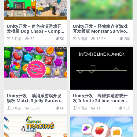
Unity开发 – 角色扮演游戏开
Unity开发 – 怪物幸存者游戏
发模板 Dog Chaos – Comple
开发模板 Monster Survivors
te Mobile Game Template
– Full Game
3 月前
39
50
3 周前
13.2K
200
Unity开发 – 消消乐游戏开发
Unity开发 – 障碍躲避游戏开
模板 Match 3 Jelly Garden K
发 Infinite 2d line runner –
it
avoid triangle obstacles – r
3 月前
56.3K
60
4 周前
11
15.5
eady for release