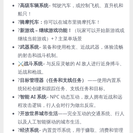
?
高级车辆系统
– 驾驶汽车，或控制飞机、直升机和
船只！
?️
骑摩托车：
你可以在城市里骑摩托车！
?
新游戏 – 继续游戏功能！
（玩家可以开始新游戏或
继续当前游戏）+ ? 主菜单场景
?
武器系统
– 装备和使用枪支、近战武器，体验流畅
的射击和战斗机制。
⚔️
战斗系统
– 与反应灵敏的 AI 敌人进行近身搏斗、
近战和枪战。
?
目标管理器（任务和支线任务）
——使用内置系
统轻松创建和跟踪任务、支线任务和目标。
?
智能 AI 系统
– NPC 动态互动，敌人拥有近战和远
程攻击逻辑，行人会对行为做出反应。
?️
开放世界城市生活
——完全互动的交通系统、行人
以及人工智能驱动的城市生活。
?
经济系统
– 内置货币系统，用于赚取、消费和管理