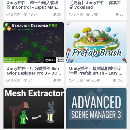
Unity插件 – 跨平台输入管理
【更新】Unity插件 – 体素世
器 InControl – Input Manag
界 Voxeland
er
2 周前
19.9K
35
6 月前
5.0K
80
Unity插件 – 行为树插件 Beh
Unity插件 – 预制笔刷关卡设
avior Designer Pro 3 – DOT
计师 Prefab Brush – Easy O
S Powered Behavior Trees
bject Placement Tool Level
3 月前
31
80
1 天前
20.4K
15.5
Designer