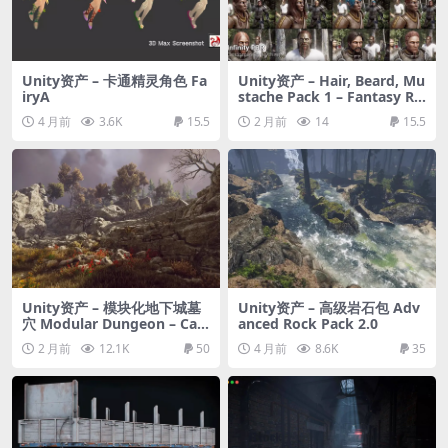
Unity资产 – 卡通精灵角色 Fa
Unity资产 – Hair, Beard, Mu
iryA
stache Pack 1 – Fantasy RP
G
4 月前
3.6K
15.5
2 月前
14
15.5
Unity资产 – 模块化地下城墓
Unity资产 – 高级岩石包 Adv
穴 Modular Dungeon – Cat
anced Rock Pack 2.0
acombs
2 月前
12.1K
50
4 月前
8.6K
35