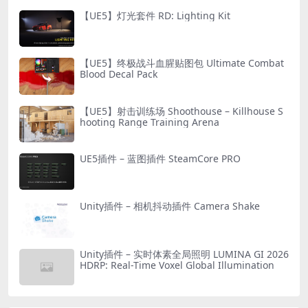
【UE5】灯光套件 RD: Lighting Kit
【UE5】终极战斗血腥贴图包 Ultimate Combat
Blood Decal Pack
【UE5】射击训练场 Shoothouse – Killhouse S
hooting Range Training Arena
UE5插件 – 蓝图插件 SteamCore PRO
Unity插件 – 相机抖动插件 Camera Shake
Unity插件 – 实时体素全局照明 LUMINA GI 2026
HDRP: Real-Time Voxel Global Illumination