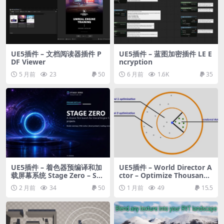
UE5插件 – 文档阅读器插件 P
UE5插件 – 蓝图加密插件 LE E
DF Viewer
ncryption
5 月前
23
50
6 月前
1.6K
35
UE5插件 – 着色器预编译和加
UE5插件 – World Director A
载屏幕系统 Stage Zero – Sha
ctor – Optimize Thousands
der Pre-Compile & Loading
of Actors with State Persis
2 月前
34
50
1 月前
49
15.5
Screens System v4.0
tence