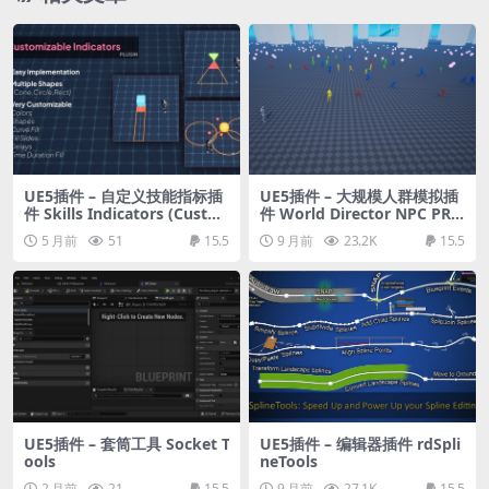
UE5插件 – 自定义技能指标插
UE5插件 – 大规模人群模拟插
件 Skills Indicators (Custo
件 World Director NPC PRO
mizable)
– Massive NPC Simulation
5 月前
51
15.5
9 月前
23.2K
15.5
with Multiplayer & Optimiz
ation
UE5插件 – 套筒工具 Socket T
UE5插件 – 编辑器插件 rdSpli
ools
neTools
2 月前
21
15.5
9 月前
27.1K
15.5