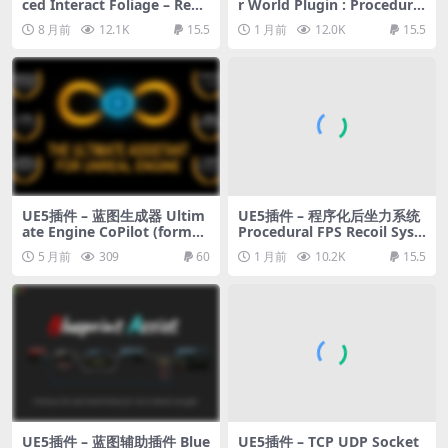
ced Interact Foliage – Repl
r World Plugin : Procedural
ace Instances with Interact
Terrain, Oceans, Foliage, G
8 月前
12.1K
15.5
1 月前
12.0K
15.5
ive Actors & Effects
PU-accelerated
UE5插件 – 蓝图生成器 Ultim
UE5插件 – 程序化后坐力系统
ate Engine CoPilot (formerl
Procedural FPS Recoil Syst
y Ultimate Blueprint Gener
em
5 月前
309
60
1 月前
10.2K
15.5
ator)
UE5插件 – 蓝图辅助插件 Blue
UE5插件 – TCP UDP Socket