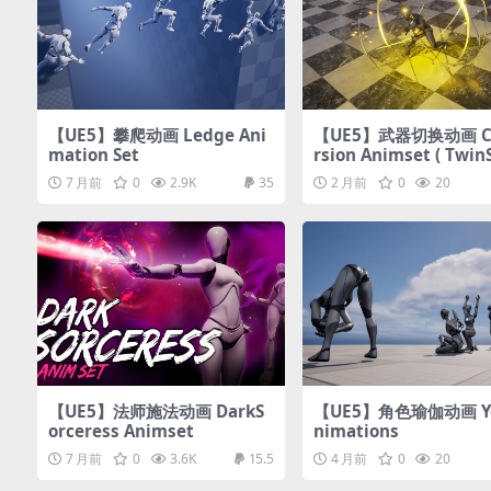
【UE5】攀爬动画 Ledge Ani
【UE5】武器切换动画 C
mation Set
rsion Animset ( Twi
& TwinBlades)
7 月前
0
2.9K
35
2 月前
0
20
【UE5】法师施法动画 DarkS
【UE5】角色瑜伽动画 Yo
orceress Animset
nimations
7 月前
0
3.6K
15.5
4 月前
0
20