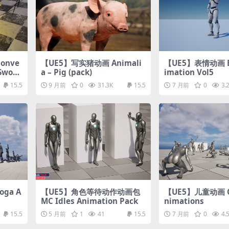
onve
【UE5】写实猪动画 Animali
【UE5】表情动画 E
nSword
a – Pig (pack)
imation Vol5
15.5
9 月前
0
31.3K
15.5
7 月前
0
3.
ga A
【UE5】角色等待动作动画包
【UE5】儿童动画 Ch
MC Idles Animation Pack
nimations
15.5
5 月前
1
41
15.5
7 月前
0
4.