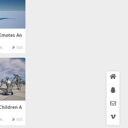
motes An
2K
15.5
ildren A
5K
15.5