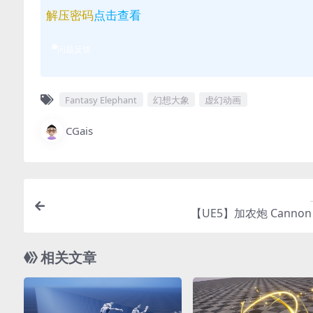
解压密码
点击查看
问题反馈
Fantasy Elephant
幻想大象
虚幻动画
CGais
【UE5】加农炮 Cannon 
相关文章