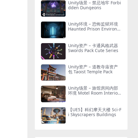
Unity场景 – 禁忌地牢 Forbi
dden Dungeons
Unity环境 – 恐怖监狱环境
Haunted Prison Environm
ent ( Exterior + Interior ,
Modular)
Unity资产 – 卡通风格武器
Swords Pack Cute Series
Unity资产 – 道教寺庙资产
包 Taoist Temple Pack
Unity场景 – 旅馆房间内部
环境 Motel Room Interior
Environment (Hotel, Leve
l, Realistic)
【UE5】科幻摩天大楼 Sci-F
i Skyscrapers Buildings