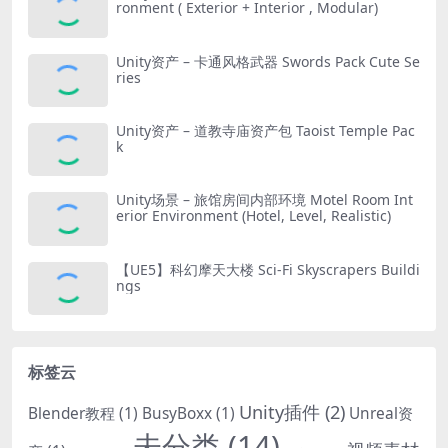
ronment ( Exterior + Interior , Modular)
Unity资产 – 卡通风格武器 Swords Pack Cute Se
ries
Unity资产 – 道教寺庙资产包 Taoist Temple Pac
k
Unity场景 – 旅馆房间内部环境 Motel Room Int
erior Environment (Hotel, Level, Realistic)
【UE5】科幻摩天大楼 Sci-Fi Skyscrapers Buildi
ngs
标签云
Unity插件
(2)
Blender教程
(1)
BusyBoxx
(1)
Unreal资
未分类
(14)