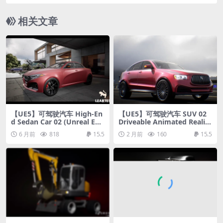
or Environment [Unreal Engine]
相关文章
【UE5】可驾驶汽车 High-En
【UE5】可驾驶汽车 SUV 02
d Sedan Car 02 (Unreal Eng
Driveable Animated Realist
ine)
ic ( SUV Car Vehicle Cars Ve
6 月前
818
15.5
2 月前
160
15.5
hicles Drive )