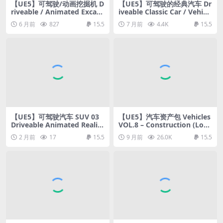
【UE5】可驾驶/动画挖掘机 D
【UE5】可驾驶的经典汽车 Dr
riveable / Animated Excava
iveable Classic Car / Vehicl
tor ( Material Variations )
e (Rigged Customizable) (
6 月前
827
15.5
7 月前
4.4K
15.5
Driveable Classic Car )
【UE5】可驾驶汽车 SUV 03
【UE5】汽车资产包 Vehicles
Driveable Animated Realist
VOL.8 – Construction (Low
ic ( SUV Car Vehicle Cars Ve
Poly)
2 月前
17
15.5
9 月前
26.0K
15.5
hicles Drive )