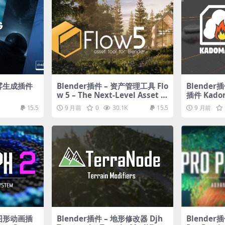
气雾生成插件
Blender插件 – 资产管理工具 Flo
Blende
w 5 – The Next-Level Asset T
插件 Kado
ool For Blender
15.5
9 月前
0
30.1K
15.5
9 月前
动图形动画插
Blender插件 – 地形修改器 Djh
Blender