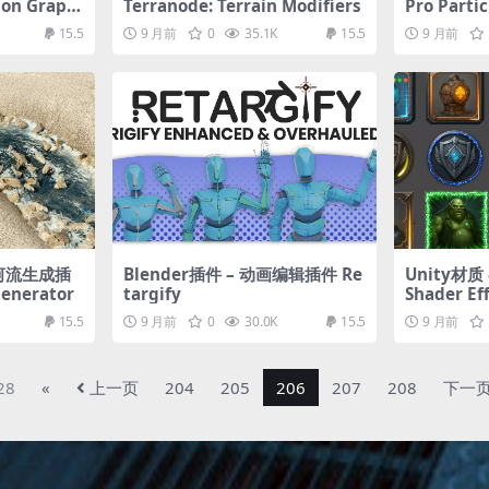
ion Graphi
Terranode: Terrain Modifiers
Pro Parti
etry Nodes
ticle Sys
15.5
9 月前
0
35.1K
15.5
9 月前
时河流生成插
Blender插件 – 动画编辑插件 Re
Unity材质
Generator
targify
Shader Eff
15.5
9 月前
0
30.0K
15.5
9 月前
28
«
上一页
204
205
206
207
208
下一