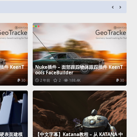
件 KeenT
Nuke插件 – 面部跟踪物体跟踪插件 KeenT
ools FaceBuilder
30
2 年前
2
188.4K
30
戏硬表面建模
【中文字幕】Katana教程 – 从 KATANA 中