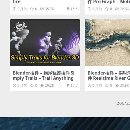
fire
件 Pro Graph – Mot
cs Tools For Geom
9 月前
0
35.7K
15.5
9 月前
0
28.6K
Blender插件 – 拖尾轨迹插件 Si
Blender插件 – 实
mply Trails – Trail Anything
件 Realtime River 
9 月前
0
29.2K
15.5
9 月前
0
29.8K
206/2