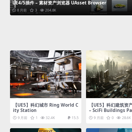
UE4/5插件 – 素材资产浏览器 UAsset Browser
8 月前
3
204.8K
【UE5】科幻城市 Ring World C
【UE5】科幻建筑资产 B
ity Station
– SciFi Buildings P
9 月前
1
32.4K
15.5
9 月前
0
28.6K