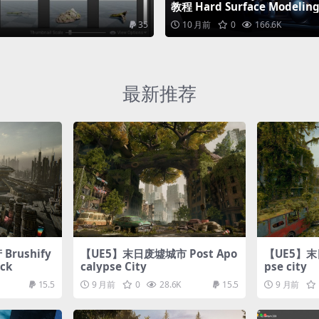
教程 Hard Surface Modeling
35
10 月前
0
166.6K
最新推荐
rushify
【UE5】末日废墟城市 Post Apo
【UE5】末日
ack
calypse City
pse city
15.5
9 月前
0
28.6K
15.5
9 月前