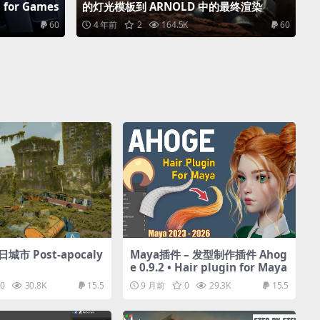
 for Games
的灯光模板到 ARNOLD 中的最终渲染
60
4 年前
2
164.5K
60
城市 Post-apocaly
Maya插件 – 发型制作插件 Ahog
e 0.9.2 • Hair plugin for Maya
0
30.8K
15.5
9 月前
0
29.3K
15.5