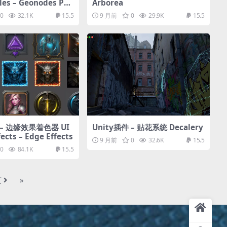
cles – Geonodes Par
Arborea
tem
0
32.1K
15.5
9 月前
0
29.9K
15.5
 – 边缘效果着色器 UI
Unity插件 – 贴花系统 Decalery
ects – Edge Effects
9 月前
0
32.6K
15.5
0
84.1K
15.5
页
»