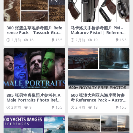
300 张簇生草地参考照片 Refe
马卡洛夫手枪参考照片 PM –
rence Pack – Tussock Grass
Makarov Pistol | Reference
lands – 300+ Royalty Free P
Pack
2 月前
16
15.5
2 月前
19
15.5
hotos
895 张男性肖像照片参考包 A
600 张澳大利亚东海岸照片参
Male Portraits Photo Refer
考 Reference Pack – Austral
ence Pack for Artists 895 J
ia – Part 02
2 周前
9
15.5
2 月前
13
15.5
PEGs noAI