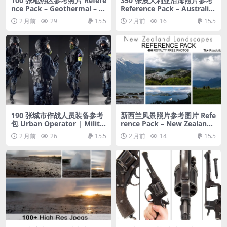
100 张地热区参考照片 Refere
350 张澳大利亚沿海照片参考
nce Pack – Geothermal – 1
Reference Pack – Australia
00+ Royalty Free Photos
– Part 01
2 月前
29
15.5
2 月前
16
15.5
190 张城市作战人员装备参考
新西兰风景照片参考图片 Refe
包 Urban Operator | Milita
rence Pack – New Zealand
ry Pose & Gear Reference P
Landscapes – 400 Royalty F
2 月前
26
15.5
2 月前
14
15.5
ack
ree Photos